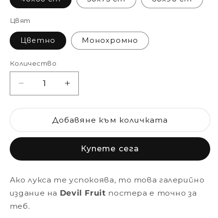
Цвят
Цветно
Монохромно
Количество
Намаляване
Увеличаване
на
на
количеството
количеството
за
за
Добавяне към количката
One
One
Piece
Piece
Купете сега
-
-
Devil
Devil
Fruits
Fruits
Ако лукса те успокоява, то това галерийно
Канава
Канава
издание на
Devil Fruit
постера е точно за
теб.