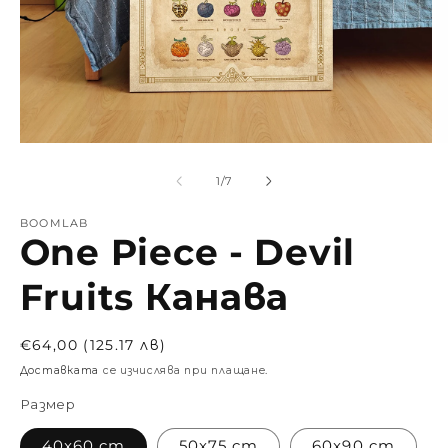
от
1
/
7
BOOMLAB
One Piece - Devil
Fruits Канава
Обичайна
€64,00 (125.17 лв)
цена
Доставката
се изчислява при плащане.
Размер
40x60 cm
50x75 cm
60x90 cm