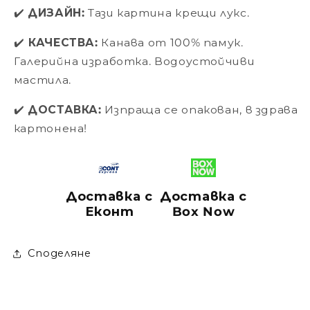
✔️
ДИЗАЙН:
Тази картина крещи лукс.
✔️
КАЧЕСТВА:
Канава от 100% памук.
Галерийна изработка. Водоустойчиви
мастила.
✔️
ДОСТАВКА:
Изпраща се
опакован, в здрава
картонена!
Доставка с
Доставка с
Еконт
Box Now
Споделяне