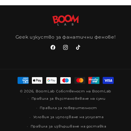
Geek изкуство за фанатични фенове!
Facebook
Instagram
TikTok
Начини
на
© 2026,
BoomLab
Собственост на BoomLab
плащане
Правила за възстановяване на суми
Правила за поверителност
Условия за използване на услугата
Правила за извършване на доставка