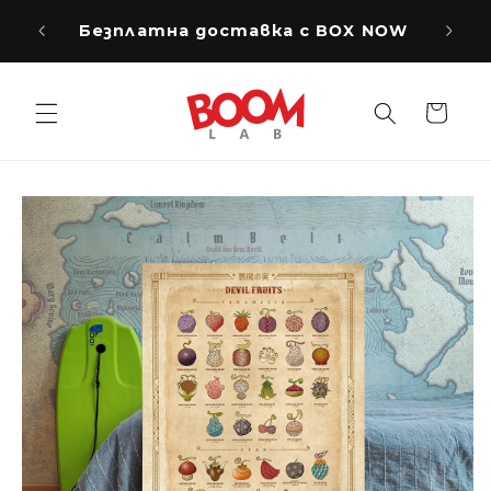
Преминаване
ВСЕ
към
Безплатна доставка с BOX NOW
съдържанието
Количка
Прескочи към
информацията
за продукта